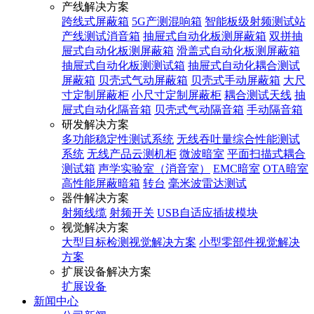
产线解决方案
跨线式屏蔽箱
5G产测混响箱
智能板级射频测试站
产线测试消音箱
抽屉式自动化板测屏蔽箱
双拼抽
屉式自动化板测屏蔽箱
滑盖式自动化板测屏蔽箱
抽屉式自动化板测测试箱
抽屉式自动化耦合测试
屏蔽箱
贝壳式气动屏蔽箱
贝壳式手动屏蔽箱
大尺
寸定制屏蔽柜
小尺寸定制屏蔽柜
耦合测试天线
抽
屉式自动化隔音箱
贝壳式气动隔音箱
手动隔音箱
研发解决方案
多功能稳定性测试系统
无线吞吐量综合性能测试
系统
无线产品云测机柜
微波暗室
平面扫描式耦合
测试箱
声学实验室（消音室）
EMC暗室
OTA暗室
高性能屏蔽暗箱
转台
毫米波雷达测试
器件解决方案
射频线缆
射频开关
USB自适应插拔模块
视觉解决方案
大型目标检测视觉解决方案
小型零部件视觉解决
方案
扩展设备解决方案
扩展设备
新闻中心