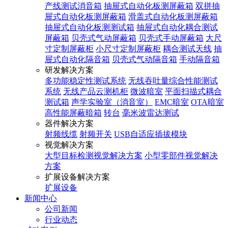
产线测试消音箱
抽屉式自动化板测屏蔽箱
双拼抽
屉式自动化板测屏蔽箱
滑盖式自动化板测屏蔽箱
抽屉式自动化板测测试箱
抽屉式自动化耦合测试
屏蔽箱
贝壳式气动屏蔽箱
贝壳式手动屏蔽箱
大尺
寸定制屏蔽柜
小尺寸定制屏蔽柜
耦合测试天线
抽
屉式自动化隔音箱
贝壳式气动隔音箱
手动隔音箱
研发解决方案
多功能稳定性测试系统
无线吞吐量综合性能测试
系统
无线产品云测机柜
微波暗室
平面扫描式耦合
测试箱
声学实验室（消音室）
EMC暗室
OTA暗室
高性能屏蔽暗箱
转台
毫米波雷达测试
器件解决方案
射频线缆
射频开关
USB自适应插拔模块
视觉解决方案
大型目标检测视觉解决方案
小型零部件视觉解决
方案
扩展设备解决方案
扩展设备
新闻中心
公司新闻
行业动态