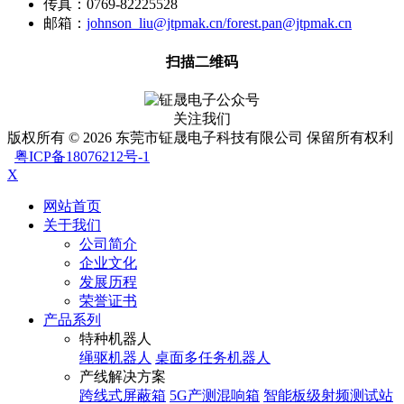
传真：0769-82225528
邮箱：
johnson_liu@jtpmak.cn/forest.pan@jtpmak.cn
扫描二维码
关注我们
版权所有 © 2026 东莞市钲晟电子科技有限公司 保留所有权利
粤ICP备18076212号-1
X
网站首页
关于我们
公司简介
企业文化
发展历程
荣誉证书
产品系列
特种机器人
绳驱机器人
桌面多任务机器人
产线解决方案
跨线式屏蔽箱
5G产测混响箱
智能板级射频测试站