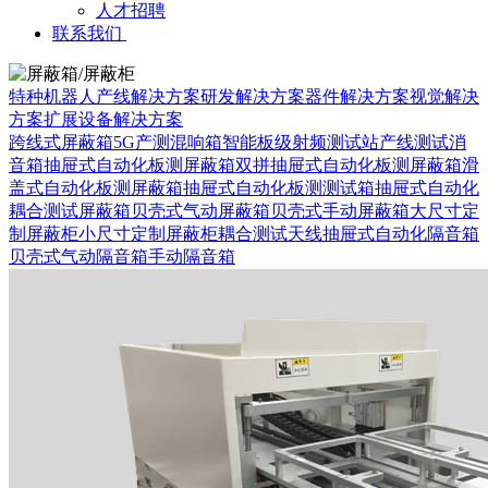
人才招聘
联系我们
特种机器人
产线解决方案
研发解决方案
器件解决方案
视觉解决
方案
扩展设备解决方案
跨线式屏蔽箱
5G产测混响箱
智能板级射频测试站
产线测试消
音箱
抽屉式自动化板测屏蔽箱
双拼抽屉式自动化板测屏蔽箱
滑
盖式自动化板测屏蔽箱
抽屉式自动化板测测试箱
抽屉式自动化
耦合测试屏蔽箱
贝壳式气动屏蔽箱
贝壳式手动屏蔽箱
大尺寸定
制屏蔽柜
小尺寸定制屏蔽柜
耦合测试天线
抽屉式自动化隔音箱
贝壳式气动隔音箱
手动隔音箱