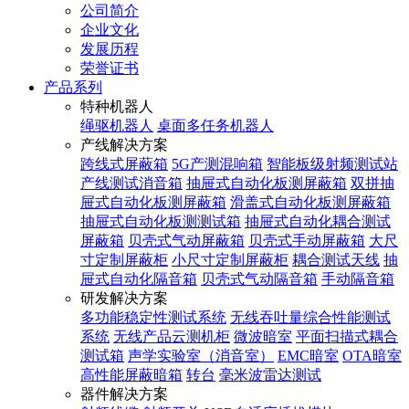
公司简介
企业文化
发展历程
荣誉证书
产品系列
特种机器人
绳驱机器人
桌面多任务机器人
产线解决方案
跨线式屏蔽箱
5G产测混响箱
智能板级射频测试站
产线测试消音箱
抽屉式自动化板测屏蔽箱
双拼抽
屉式自动化板测屏蔽箱
滑盖式自动化板测屏蔽箱
抽屉式自动化板测测试箱
抽屉式自动化耦合测试
屏蔽箱
贝壳式气动屏蔽箱
贝壳式手动屏蔽箱
大尺
寸定制屏蔽柜
小尺寸定制屏蔽柜
耦合测试天线
抽
屉式自动化隔音箱
贝壳式气动隔音箱
手动隔音箱
研发解决方案
多功能稳定性测试系统
无线吞吐量综合性能测试
系统
无线产品云测机柜
微波暗室
平面扫描式耦合
测试箱
声学实验室（消音室）
EMC暗室
OTA暗室
高性能屏蔽暗箱
转台
毫米波雷达测试
器件解决方案