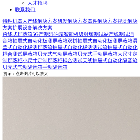
人才招聘
联系我们
特种机器人
产线解决方案
研发解决方案
器件解决方案
视觉解决
方案
扩展设备解决方案
跨线式屏蔽箱
5G产测混响箱
智能板级射频测试站
产线测试消
音箱
抽屉式自动化板测屏蔽箱
双拼抽屉式自动化板测屏蔽箱
滑
盖式自动化板测屏蔽箱
抽屉式自动化板测测试箱
抽屉式自动化
耦合测试屏蔽箱
贝壳式气动屏蔽箱
贝壳式手动屏蔽箱
大尺寸定
制屏蔽柜
小尺寸定制屏蔽柜
耦合测试天线
抽屉式自动化隔音箱
贝壳式气动隔音箱
手动隔音箱
提示：点击图片可以放大