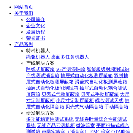
网站首页
关于我们
公司简介
企业文化
发展历程
荣誉证书
产品系列
特种机器人
绳驱机器人
桌面多任务机器人
产线解决方案
跨线式屏蔽箱
5G产测混响箱
智能板级射频测试站
产线测试消音箱
抽屉式自动化板测屏蔽箱
双拼抽
屉式自动化板测屏蔽箱
滑盖式自动化板测屏蔽箱
抽屉式自动化板测测试箱
抽屉式自动化耦合测试
屏蔽箱
贝壳式气动屏蔽箱
贝壳式手动屏蔽箱
大尺
寸定制屏蔽柜
小尺寸定制屏蔽柜
耦合测试天线
抽
屉式自动化隔音箱
贝壳式气动隔音箱
手动隔音箱
研发解决方案
多功能稳定性测试系统
无线吞吐量综合性能测试
系统
无线产品云测机柜
微波暗室
平面扫描式耦合
测试箱
声学实验室（消音室）
EMC暗室
OTA暗室