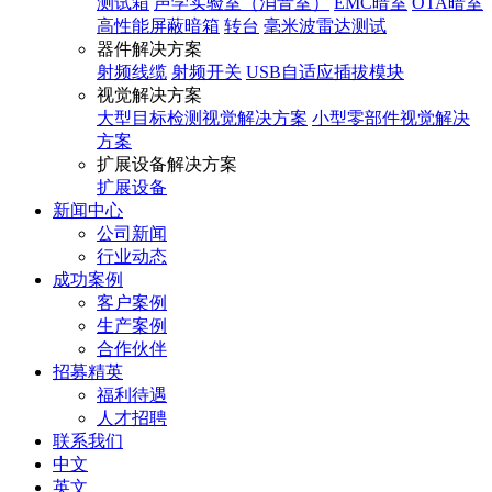
测试箱
声学实验室（消音室）
EMC暗室
OTA暗室
高性能屏蔽暗箱
转台
毫米波雷达测试
器件解决方案
射频线缆
射频开关
USB自适应插拔模块
视觉解决方案
大型目标检测视觉解决方案
小型零部件视觉解决
方案
扩展设备解决方案
扩展设备
新闻中心
公司新闻
行业动态
成功案例
客户案例
生产案例
合作伙伴
招募精英
福利待遇
人才招聘
联系我们
中文
英文