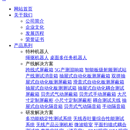
网站首页
关于我们
公司简介
企业文化
发展历程
荣誉证书
产品系列
特种机器人
绳驱机器人
桌面多任务机器人
产线解决方案
跨线式屏蔽箱
5G产测混响箱
智能板级射频测试站
产线测试消音箱
抽屉式自动化板测屏蔽箱
双拼抽
屉式自动化板测屏蔽箱
滑盖式自动化板测屏蔽箱
抽屉式自动化板测测试箱
抽屉式自动化耦合测试
屏蔽箱
贝壳式气动屏蔽箱
贝壳式手动屏蔽箱
大尺
寸定制屏蔽柜
小尺寸定制屏蔽柜
耦合测试天线
抽
屉式自动化隔音箱
贝壳式气动隔音箱
手动隔音箱
研发解决方案
多功能稳定性测试系统
无线吞吐量综合性能测试
系统
无线产品云测机柜
微波暗室
平面扫描式耦合